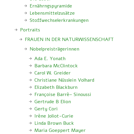
Ernährngspyramide
Lebensmittelzusätze
Stoffwechselerkrankungen
Portraits
FRAUEN IN DER NATURWISSENSCHAFT
Nobelpreisträgerinnen
Ada E. Yonath
Barbara McClintock
Carol W. Greider
Christiane Nüsslein Volhard
Elizabeth Blackburn
Françoise Barrè– Sinoussi
Gertrude B Elion
Gerty Cori
Irène Joliot-Curie
Linda Brown Buck
Maria Goeppert Mayer