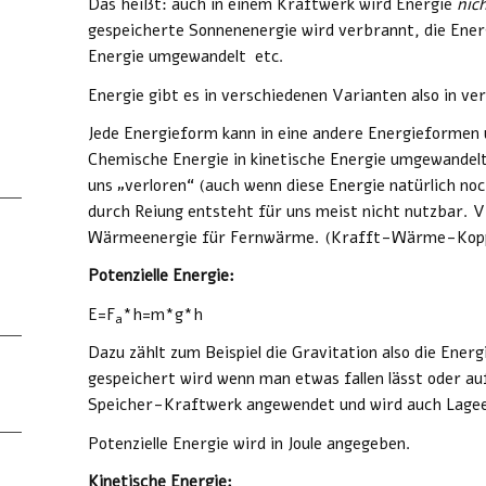
Das heißt: auch in einem Kraftwerk wird Energie
nic
gespeicherte Sonnenenergie wird verbrannt, die Energ
Energie umgewandelt etc.
Energie gibt es in verschiedenen Varianten also in v
Jede Energieform kann in eine andere Energieformen
Chemische Energie in kinetische Energie umgewandel
uns „verloren“ (auch wenn diese Energie natürlich no
durch Reiung entsteht für uns meist nicht nutzbar. V
Wärmeenergie für Fernwärme. (Krafft-Wärme-Kopp
Potenzielle Energie:
E=F
*h=m*g*h
a
Dazu zählt zum Beispiel die Gravitation also die Ener
gespeichert wird wenn man etwas fallen lässt oder au
Speicher-Kraftwerk angewendet und wird auch Lagee
Potenzielle Energie wird in Joule angegeben.
Kinetische Energie: