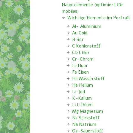
Hauptelemente (optimiert für
mobiles)
Wichtige Elemente im Portrait
Al- Aluminium
Au Gold
B Bor
C Kohlenstoff
Cl2 Chlor
Cr-Chrom
F2 Fluor
Fe Eisen
H2 Wasserstoff
He Helium
I2-Jod
K-Kalium
Li Lithium
Mg Magnesium
N2 Stickstoff
Na Natrium
O2-Sauerstoff