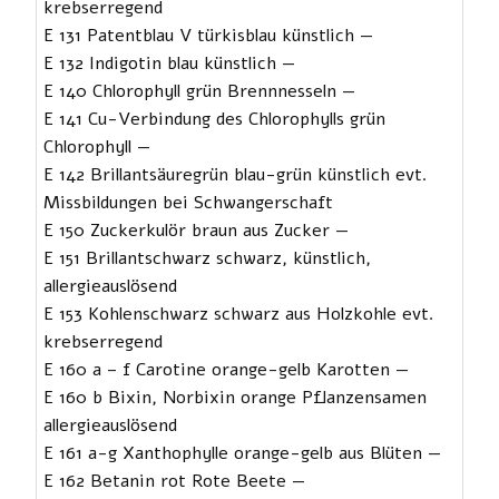
krebserregend
E 131 Patentblau V türkisblau künstlich —
E 132 Indigotin blau künstlich —
E 140 Chlorophyll grün Brennnesseln —
E 141 Cu-Verbindung des Chlorophylls grün
Chlorophyll —
E 142 Brillantsäuregrün blau-grün künstlich evt.
Missbildungen bei Schwangerschaft
E 150 Zuckerkulör braun aus Zucker —
E 151 Brillantschwarz schwarz, künstlich,
allergieauslösend
E 153 Kohlenschwarz schwarz aus Holzkohle evt.
krebserregend
E 160 a – f Carotine orange-gelb Karotten —
E 160 b Bixin, Norbixin orange Pflanzensamen
allergieauslösend
E 161 a-g Xanthophylle orange-gelb aus Blüten —
E 162 Betanin rot Rote Beete —