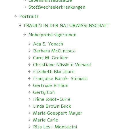
Lebensmittelzusätze
Stoffwechselerkrankungen
Portraits
FRAUEN IN DER NATURWISSENSCHAFT
Nobelpreisträgerinnen
Ada E. Yonath
Barbara McClintock
Carol W. Greider
Christiane Nüsslein Volhard
Elizabeth Blackburn
Françoise Barrè– Sinoussi
Gertrude B Elion
Gerty Cori
Irène Joliot-Curie
Linda Brown Buck
Maria Goeppert Mayer
Marie Curie
Rita Levi-Montalcini