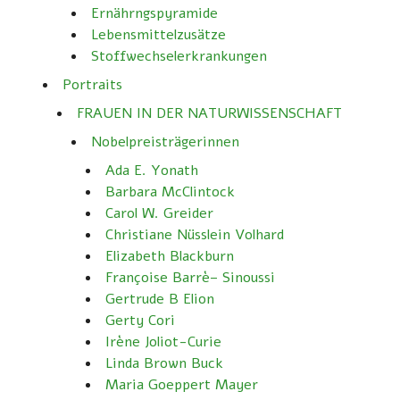
Ernährngspyramide
Lebensmittelzusätze
Stoffwechselerkrankungen
Portraits
FRAUEN IN DER NATURWISSENSCHAFT
Nobelpreisträgerinnen
Ada E. Yonath
Barbara McClintock
Carol W. Greider
Christiane Nüsslein Volhard
Elizabeth Blackburn
Françoise Barrè– Sinoussi
Gertrude B Elion
Gerty Cori
Irène Joliot-Curie
Linda Brown Buck
Maria Goeppert Mayer